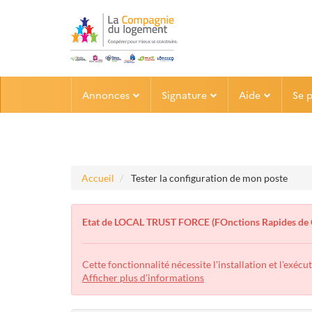
Aller
Aller
Annonces
Signature
Aide
Se 
au
au
menu
contenu
Accueil
Tester la configuration de mon poste
Etat de LOCAL TRUST FORCE (FOnctions Rapides de 
Cette fonctionnalité nécessite l'installation et l'exécu
Afficher plus d'informations