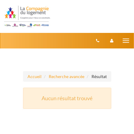
Aller au menu
Aller au contenu
Tog
nav
Accueil
Recherche avancée
Résultat
Aucun résultat trouvé