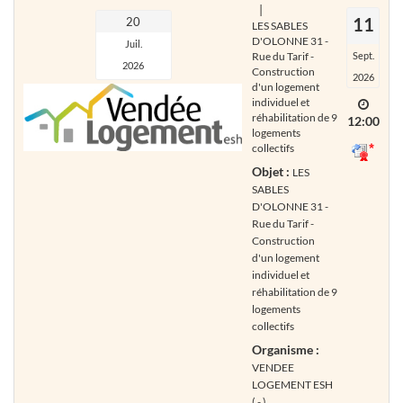
|
11
20
LES SABLES
D'OLONNE 31 -
Juil.
Rue du Tarif -
Sept.
2026
Construction
2026
d'un logement
individuel et
réhabilitation de 9
12:00
logements
collectifs
Objet :
LES
SABLES
D'OLONNE 31 -
Rue du Tarif -
Construction
d'un logement
individuel et
réhabilitation de 9
logements
collectifs
Organisme :
VENDEE
LOGEMENT ESH
( - )