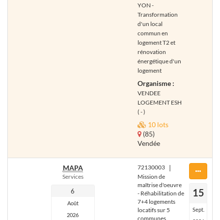
YON -
Transformation
d'un local
commun en
logement T2 et
rénovation
énergétique d'un
logement
Organisme :
VENDEE
LOGEMENT ESH
( - )
10 lots
(85)
Vendée
MAPA
72130003
|
Services
Mission de
maîtrise d'oeuvre
15
6
- Réhabilitation de
7+4 logements
Août
locatifs sur 5
Sept.
2026
communes