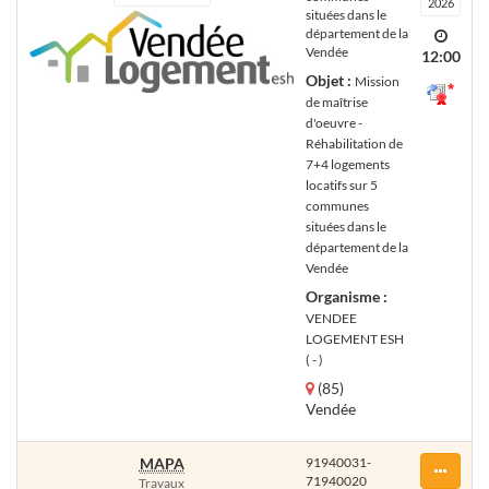
2026
situées dans le
département de la
Vendée
12:00
Objet :
Mission
de maîtrise
d'oeuvre -
Réhabilitation de
7+4 logements
locatifs sur 5
communes
situées dans le
département de la
Vendée
Organisme :
VENDEE
LOGEMENT ESH
( - )
(85)
Vendée
MAPA
91940031-
71940020
Travaux