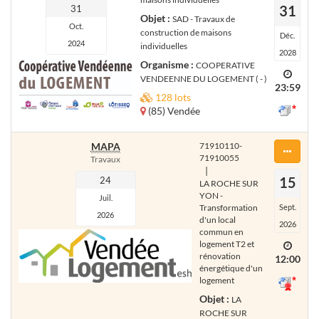
31
31
Objet :
SAD - Travaux de
Oct.
construction de maisons
Déc.
2024
individuelles
2028
Organisme :
COOPERATIVE
VENDEENNE DU LOGEMENT ( - )
23:59
128 lots
(85) Vendée
MAPA
71910110-
71910055
Travaux
|
15
24
LA ROCHE SUR
YON -
Juil.
Transformation
Sept.
2026
d'un local
2026
commun en
logement T2 et
rénovation
12:00
énergétique d'un
logement
Objet :
LA
ROCHE SUR