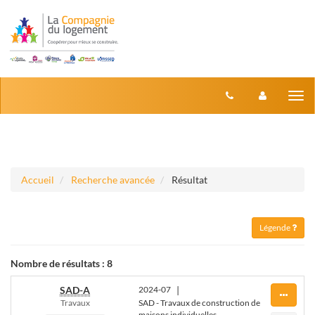
Aller au menu
Aller au contenu
Tog
nav
Accueil
Recherche avancée
Résultat
Légende
Nombre de résultats :
8
SAD-A
2024-07
|
Travaux
SAD - Travaux de construction de
maisons individuelles