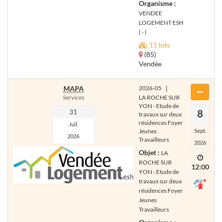
Organisme :
VENDEE
LOGEMENT ESH
( - )
11 lots
(85)
Vendée
MAPA
2026-05
|
Services
LA ROCHE SUR
YON - Etude de
8
31
travaux sur deux
résidences Foyer
Juil.
Jeunes
Sept.
2026
Travailleurs
2026
Objet :
LA
ROCHE SUR
12:00
YON - Etude de
travaux sur deux
résidences Foyer
Jeunes
Travailleurs