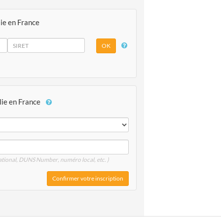
lie en France
lie en France
national, DUNS
Number
, numéro local, etc. )