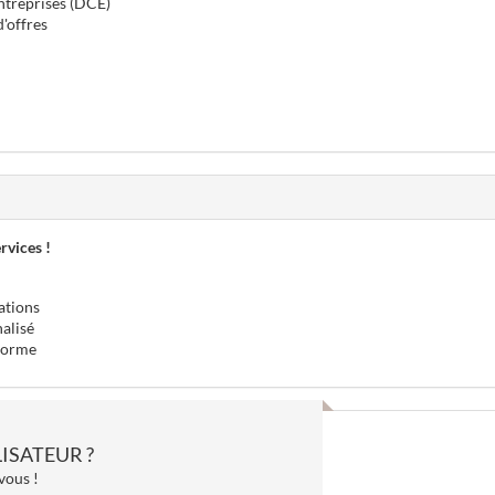
ntreprises (DCE)
'offres
rvices !
ations
nalisé
-forme
ISATEUR ?
vous !