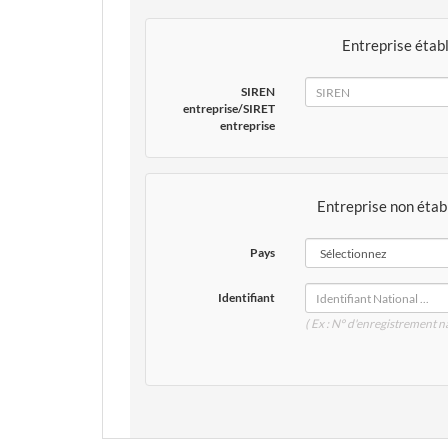
Entreprise étab
SIREN
SIRET
SIREN
entreprise/SIRET
entreprise
Entreprise non étab
Pays
Identifiant
( Ex : N° d'enregistrement 